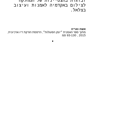
ובוגרת בהצטיינות של המחלקה
לצילום באקדמיה לאמנות ועיצוב
בצלאל.
אשה ואריה
מתוך ספר האמנית ״יומן הפעולות״, הדפסת הזרקת דיו ארכיונית,
2015 , 93-130 סמ
בחזרה לרשימת האמנים
AZA13 בבית סטודיו אנקורי, עזה 13 תל-אביב-יפו
אתר רשת החינוך אנקורי
הצטרפו לרשימת תפוצה
לקבלת עדכונים על
אירועים