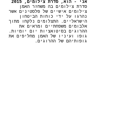
אני - הוא, סדרת צילומים, 2015
סדרת צילומים בה משחזר האמן
צילומים אישיים של פלסטינים אשר
נהרגו על ידי כוחות הביטחון
הישראליים. התצלומים נלקחו מתוך
אלבומים משפחתיים ומראים את
ההרוגים בסיטואציות יום יומיות.
גופו ועיניו של האמן מחליפים את
גופותיהם של ההרוגים.
מלחמות בבית 1# , מתוך סדרת
עבודות וידאו, 2015
סדרת עבודות וידאו בהן משחזרים
הוריו של האמן צילומים מתוך
העיתונות הישראלית, בהם נראים
חיילים ישראלים מתעמתים עם
פלסטינים. אמו של האמן מגלמת את
דמות החייל, בעוד אביו מגלם את
דמויות הפלסטינים.
בחזרה לרשימת האמנים
AZA13 בבית סטודיו אנקורי, עזה 13 תל-אביב-יפו
אתר רשת החינוך אנקורי